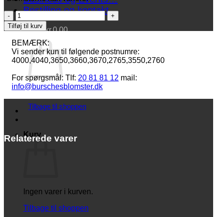
Bestilling og kontakt
Et
kreativt
Tilføj til kurv
Kurv /
kr.
0.00
farvel
antal
BEMÆRK:
Vi sender kun til følgende postnumre:
4000,4040,3650,3660,3670,2765,3550,2760
For spørgsmål: Tlf:
20 81 81 12
mail:
info@burschesblomster.dk
Ingen varer i kurven.
Tilbage til shoppen
Kurv
Relaterede varer
Ingen varer i kurven.
Tilbage til shoppen