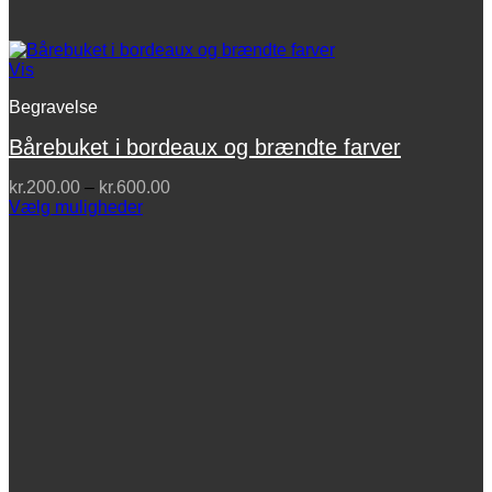
Vis
Begravelse
Bårebuket i bordeaux og brændte farver
Prisinterval:
kr.
200.00
–
kr.
600.00
kr.200.00
Vælg muligheder
Dette
til
vare
kr.600.00
har
flere
varianter.
Mulighederne
kan
vælges
på
varesiden