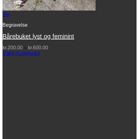
Vis
Begravelse
Bårebuket lyst og feminint
Prisinterval:
kr.
200.00
–
kr.
600.00
kr.200.00
Vælg muligheder
Dette
til
vare
kr.600.00
har
flere
varianter.
Mulighederne
kan
vælges
på
varesiden