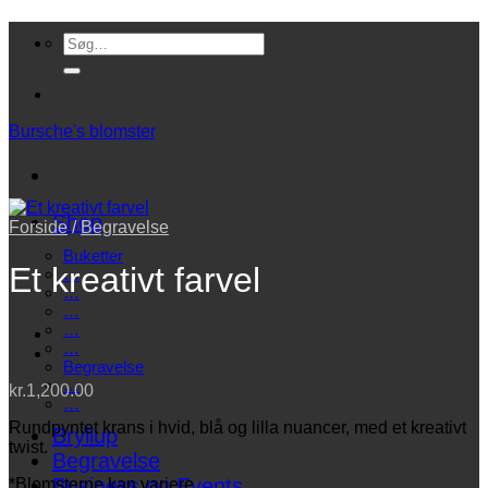
Fortsæt
Søg
til
efter:
indhold
Bursche's blomster
Shop
Forside
/
Begravelse
Buketter
Et kreativt farvel
…
…
…
…
…
Begravelse
…
kr.
1,200.00
…
Rundpyntet krans i hvid, blå og lilla nuancer, med et kreativt
Bryllup
twist.
Begravelse
Business og Events…
*Blomsterne kan variere.