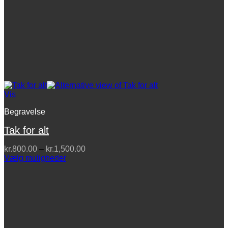
Vis
Begravelse
Tak for alt
Prisinterval:
kr.
800.00
–
kr.
1,500.00
kr.800.00
Vælg muligheder
Dette
til
vare
kr.1,500.00
har
flere
varianter.
Mulighederne
kan