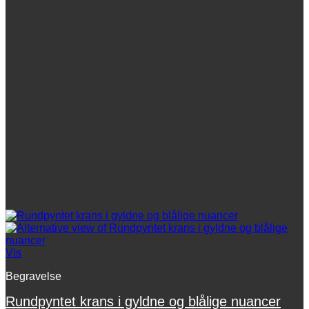
vælges
på
varesiden
Vis
Begravelse
Rundpyntet krans i gyldne og blålige nuancer