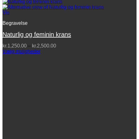
Vis
Begravelse
Naturlig og feminin krans
Prisinterval:
kr.
1,250.00
–
kr.
2,500.00
kr.1,250.00
Vælg muligheder
Dette
til
vare
kr.2,500.00
har
flere
varianter.
Mulighederne
kan
vælges
på
varesiden