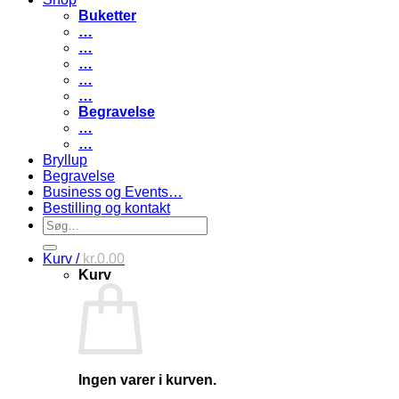
Buketter
…
…
…
…
…
Begravelse
…
…
Bryllup
Begravelse
Business og Events…
Bestilling og kontakt
Søg
efter:
Kurv /
kr.
0.00
Kurv
Ingen varer i kurven.