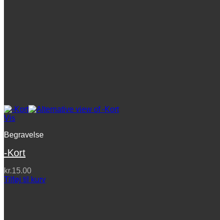
Vis
Begravelse
-Kort
kr.
15.00
Tilføj til kurv