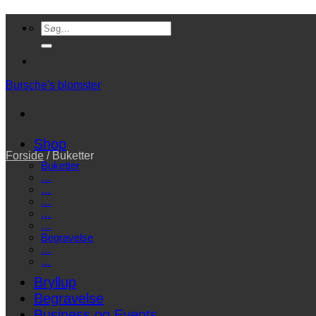
Fortsæt
Søg
til
efter:
indhold
Bursche's blomster
Shop
Forside
/
Buketter
Buketter
…
…
…
…
…
Begravelse
…
…
Bryllup
Begravelse
Business og Events…