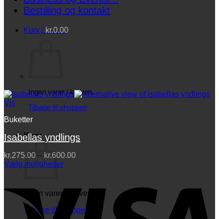
Bestilling og kontakt
Kurv /
kr.
0.00
Ingen varer i kurven.
Vis
Tilbage til shoppen
Buketter
Kurv
Isabellas yndlings
Prisinterval:
kr.
275.00
–
kr.
600.00
kr.275.00
Vælg muligheder
Dette
til
V
vare
kr.600.00
har
Ingen varer i kurven.
flere
varianter.
Tilbage til shoppen
Mulighederne