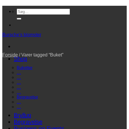
Fortsæt
Søg
til
efter:
indhold
Bursche's blomster
Forside
/
Varer tagged “Buket”
Shop
Buketter
…
…
…
…
…
Begravelse
…
…
Bryllup
Begravelse
Business og Events…