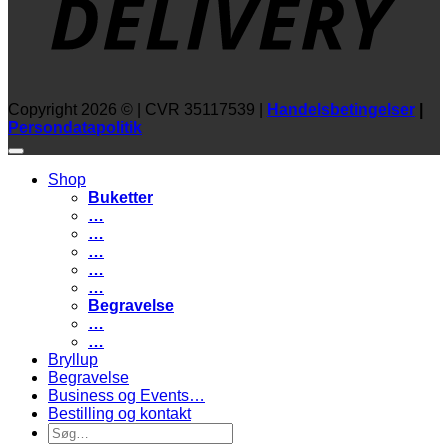
Copyright 2026 © | CVR 35117539 |
Handelsbetingelser
|
Persondatapolitik
Shop
Buketter
…
…
…
…
…
Begravelse
…
…
Bryllup
Begravelse
Business og Events…
Bestilling og kontakt
Søg