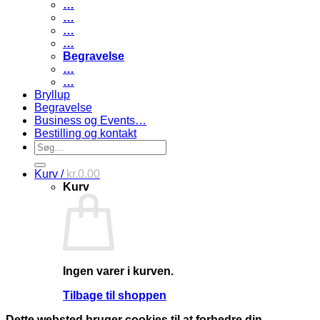
…
…
…
…
Begravelse
…
…
Bryllup
Begravelse
Business og Events…
Bestilling og kontakt
Søg
efter:
Kurv /
kr.
0.00
Kurv
Ingen varer i kurven.
Tilbage til shoppen
Dette websted bruger cookies til at forbedre din