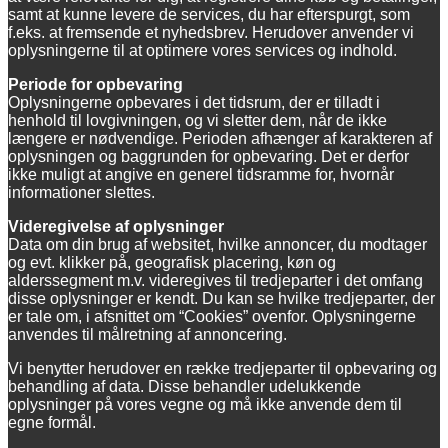
samt at kunne levere de services, du har efterspurgt, som
f.eks. at fremsende et nyhedsbrev. Herudover anvender vi
oplysningerne til at optimere vores services og indhold.
Periode for opbevaring
Oplysningerne opbevares i det tidsrum, der er tilladt i
henhold til lovgivningen, og vi sletter dem, når de ikke
længere er nødvendige. Perioden afhænger af karakteren af
oplysningen og baggrunden for opbevaring. Det er derfor
ikke muligt at angive en generel tidsramme for, hvornår
informationer slettes.
Videregivelse af oplysninger
Data om din brug af websitet, hvilke annoncer, du modtager
og evt. klikker på, geografisk placering, køn og
alderssegment m.v. videregives til tredjeparter i det omfang
disse oplysninger er kendt. Du kan se hvilke tredjeparter, der
er tale om, i afsnittet om “Cookies” ovenfor. Oplysningerne
anvendes til målretning af annoncering.
Vi benytter herudover en række tredjeparter til opbevaring og
behandling af data. Disse behandler udelukkende
oplysninger på vores vegne og må ikke anvende dem til
egne formål.