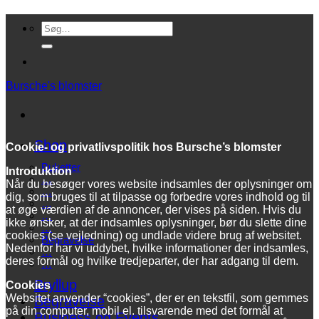
Fortsæt
Søg
til
efter:
indhold
Bursche's blomster
Shop
Cookie- og privatlivspolitik hos Bursche’s blomster
Buketter
Introduktion
…
Når du besøger vores website indsamles der oplysninger om
…
dig, som bruges til at tilpasse og forbedre vores indhold og til
…
at øge værdien af de annoncer, der vises på siden. Hvis du
…
ikke ønsker, at der indsamles oplysninger, bør du slette dine
…
cookies (se vejledning) og undlade videre brug af websitet.
Begravelse
Nedenfor har vi uddybet, hvilke informationer der indsamles,
…
deres formål og hvilke tredjeparter, der har adgang til dem.
…
Bryllup
Cookies
Websitet anvender “cookies”, der er en tekstfil, som gemmes
Begravelse
på din computer, mobil el. tilsvarende med det formål at
Business og Events…