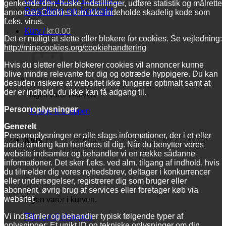
genkende den, huske indstillinger, udføre statistik og målrette
Bestilling og kontakt
annoncer. Cookies kan ikke indeholde skadelig kode som
f.eks. virus.
Kurv /
kr.
0.00
Det er muligt at slette eller blokere for cookies. Se vejledning:
http://minecookies.org/cookiehandtering
Hvis du sletter eller blokerer cookies vil annoncer kunne
blive mindre relevante for dig og optræde hyppigere. Du kan
desuden risikere at websitet ikke fungerer optimalt samt at
der er indhold, du ikke kan få adgang til.
Ingen varer i kurven.
Personoplysninger
Tilbage til shoppen
Generelt
Personoplysninger er alle slags informationer, der i et eller
Kurv
andet omfang kan henføres til dig. Når du benytter vores
website indsamler og behandler vi en række sådanne
informationer. Det sker f.eks. ved alm. tilgang af indhold, hvis
du tilmelder dig vores nyhedsbrev, deltager i konkurrencer
eller undersøgelser, registrerer dig som bruger eller
abonnent, øvrig brug af services eller foretager køb via
websitet.
Ingen varer i kurven.
Vi indsamler og behandler typisk følgende typer af
Tilbage til shoppen
oplysninger: Et unikt ID og tekniske oplysninger om din