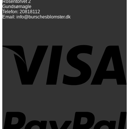
Rosentorvet 2
Gundsømagle
Telefon: 20818112
Email: info@burschesblomster.dk
V
P