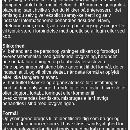
computer, tablet eller mobiltelefon, dit IP-nummer, geografisk
placering, samt hvilke sider du klikker på (interesser). I det
omfang du selv giver eksplicit samtykke hertil og selv
indtaster informationerne behandles desuden: Navn,
telefonnummer, e-mail, adresse og betalingsoplysninger. Det
vil typisk være i forbindelse med oprettelse af login eller ved
køb.
Sikkerhed
Vi behandler dine personoplysninger sikkert og fortroligt i
overensstemmelse med gældende lovgivning, herunder
persondataforordningen og databeskyttelsesloven.
Dine oplysninger vil alene blive anvendt til det formål, de er
indsamlet til, og vil blive slettet, når dette formål er opfyldt
eller ikke længere relevant.
Vi har truffet tekniske og organisatoriske foranstaltninger
mod, at dine oplysninger hændeligt eller ulovligt bliver slettet,
offentliggjort, fortabt, forringet eller kommer til
uvedkommendes kendskab, misbruges eller i øvrigt
behandles i strid med lovgivningen.
Formål
Oplysningerne bruges til at identificere dig som bruger og
vise dig de annoncer, som vil have størst sandsynlighed for
at være relevante for dig, at registrere dine køb og betalinger,