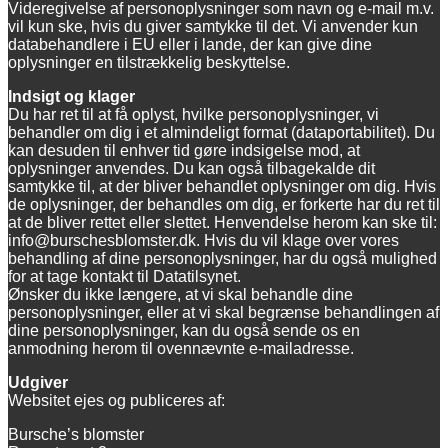
Videregivelse af personoplysninger som navn og e-mail m.v.
vil kun ske, hvis du giver samtykke til det. Vi anvender kun
databehandlere i EU eller i lande, der kan give dine
oplysninger en tilstrækkelig beskyttelse.
Indsigt og klager
Du har ret til at få oplyst, hvilke personoplysninger, vi
behandler om dig i et almindeligt format (dataportabilitet). Du
kan desuden til enhver tid gøre indsigelse mod, at
oplysninger anvendes. Du kan også tilbagekalde dit
samtykke til, at der bliver behandlet oplysninger om dig. Hvis
de oplysninger, der behandles om dig, er forkerte har du ret til
at de bliver rettet eller slettet. Henvendelse herom kan ske til:
info@burschesblomster.dk. Hvis du vil klage over vores
behandling af dine personoplysninger, har du også mulighed
for at tage kontakt til Datatilsynet.
Ønsker du ikke længere, at vi skal behandle dine
personoplysninger, eller at vi skal begrænse behandlingen af
dine personoplysninger, kan du også sende os en
anmodning herom til ovennævnte e-mailadresse.
Udgiver
Websitet ejes og publiceres af:
Bursche’s blomster