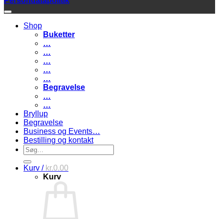
Persondatapolitik
Shop
Buketter
…
…
…
…
…
Begravelse
…
…
Bryllup
Begravelse
Business og Events…
Bestilling og kontakt
Søg
efter:
Kurv /
kr.
0.00
Kurv