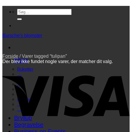
Fortsæt
Søg
til
efter:
indhold
Bursche's blomster
Forside
/
Varer tagged “tulipan”
Shop
Der blev ikke fundet nogle varer, der matcher dit valg.
V
Buketter
…
…
…
…
…
Begravelse
…
…
Bryllup
Begravelse
Business og Events…
P