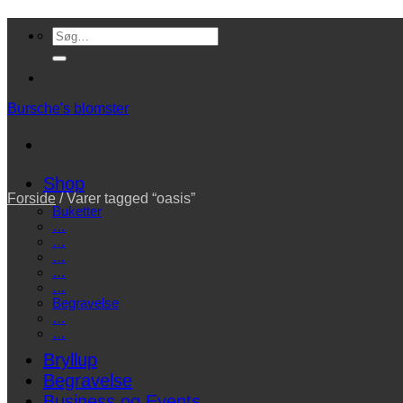
Fortsæt
Søg
til
efter:
indhold
Bursche's blomster
Shop
Forside
/
Varer tagged “oasis”
Buketter
…
…
…
…
…
Begravelse
…
…
Bryllup
Begravelse
Business og Events…