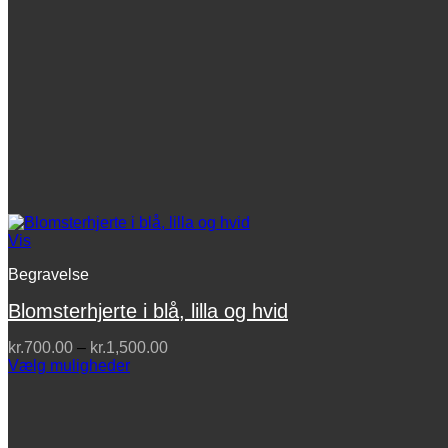
Vis
Begravelse
Blomsterhjerte i blå, lilla og hvid
Prisinterval:
kr.
700.00
–
kr.
1,500.00
kr.700.00
Vælg muligheder
Dette
til
vare
kr.1,500.00
har
flere